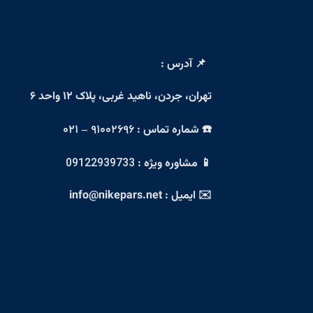
📌 آدرس :
تهران، جردن، ناهید غربی، پلاک ۱۲ واحد ۶
☎️ شماره تماس :
۹۱۰۰۲۶۹۶ – ۰۲۱
📱 مشاوره ویژه :
09122939733
✉️ ایمیل : info@nikepars.net