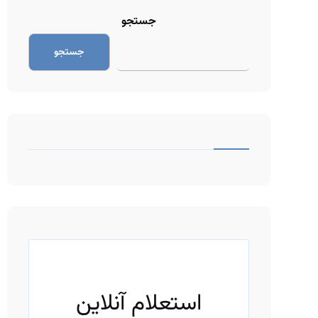
جستجو
جستجو
ف
ی
ل
ت
استعلام آنلاین
ر