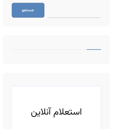
جستجو
ف
ی
ل
ت
استعلام آنلاین
ر