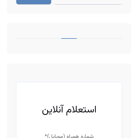
ف
ی
ل
ت
استعلام آنلاین
ر
شماره همراه (موبایل)
*