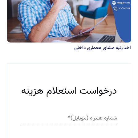
اخذ رتبه مشاور معماری داخلی
ف
ی
ل
ت
درخواست استعلام هزینه
ر
شماره همراه (موبایل)
*